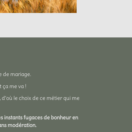
e de mariage.
 ça me va !
,
d’où le choix de ce métier qui me
es instants fugaces de bonheur en
ans modération.