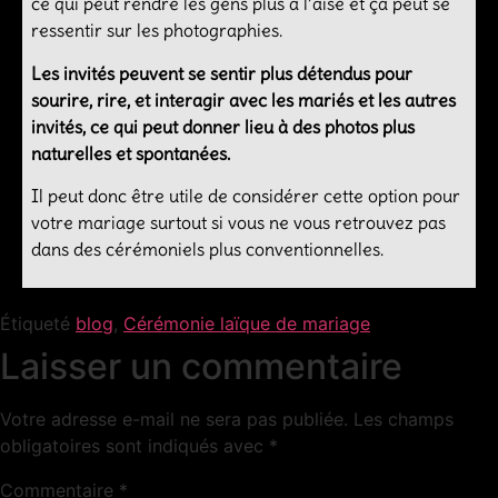
ce qui peut rendre les gens plus à l’aise et ça peut se
ressentir sur les photographies.
Les invités peuvent se sentir plus détendus pour
sourire, rire, et interagir avec les mariés et les autres
invités, ce qui peut donner lieu à des photos plus
naturelles et spontanées.
Il peut donc être utile de considérer cette option pour
votre mariage surtout si vous ne vous retrouvez pas
dans des cérémoniels plus conventionnelles.
Étiqueté
blog
,
Cérémonie laïque de mariage
Laisser un commentaire
Votre adresse e-mail ne sera pas publiée.
Les champs
obligatoires sont indiqués avec
*
Commentaire
*